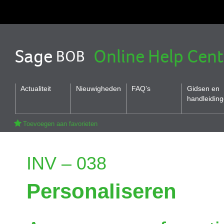
Sage
Online Help Cent
BOB
Actualiteit
Nieuwigheden
FAQ’s
Gidsen en
handleidin
Toevoegen aan favorieten