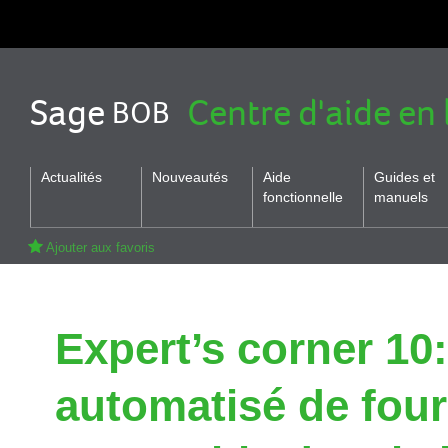
Sage
Centre d'aide en 
BOB
Actualités
Nouveautés
Aide
Guides et
fonctionnelle
manuels
Ajouter aux favoris