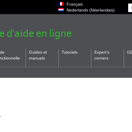
Français
Nederlands
(
Néerlandais
)
e d'aide en ligne
ide
Guides et
Tutoriels
Expert’s
G
nctionnelle
manuels
corners