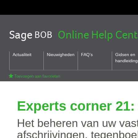
Sage
Online Help Cent
BOB
Actualiteit
Nieuwigheden
FAQ’s
Gidsen en
handleidin
Toevoegen aan favorieten