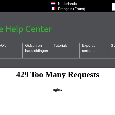
Nederlands
Français
(
Frans
)
e Help Center
AQ’s
Gidsen en
Tutorials
Expert’s
G
handleidingen
corners