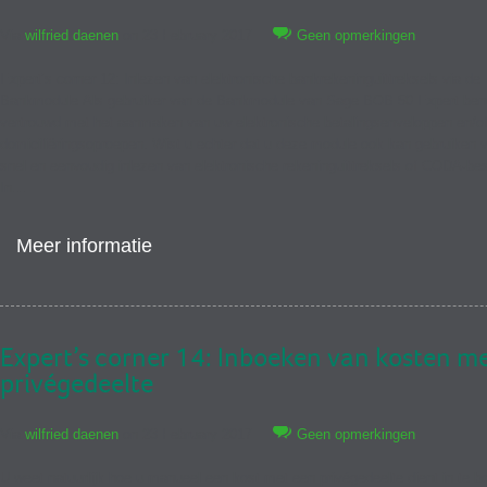
Via
wilfried daenen
on 23 February 2017
Geen opmerkingen
Expert’s corner 12: Inlezen van elektronische bankrekeninguittreksels via de
Bankmodule Als gebruiker van de Bankmodule van Sage BOB 50 Expert bent
vertrouwd met het aanmaken van uw elektronische betalingsenveloppen en/o
domiciliëringsoproepen. Wist u echter dat u deze module ook kan gebruiken v
snel en eenvoudig inlezen van elektronische rekeninguittreksels of CODA-be
In…
Meer informatie
Expert’s corner 14: Inboeken van kosten m
privégedeelte
Via
wilfried daenen
on 23 February 2017
Geen opmerkingen
U weet natuurlijk hoe u manueel een kost met een privégedeelte dient in te b