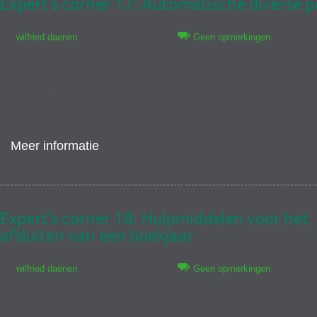
Expert’s corner 17: Automatische diverse 
Via
wilfried daenen
on 21 February 2017
Geen opmerkingen
Als fiduciaire weet u natuurlijk als geen ander dat bepaalde periodes drukker 
andere. Zo zijn er bijvoorbeeld de periodes voor de btw-aangiftes of de afslui
het boekjaar. Zou het niet dat bijzonder praktisch zijn als u tijdens deze hect
periodes op uw pakket kon rekenen om het merendeel van de steeds terugk
Meer informatie
Expert’s corner 18: Hulpmiddelen voor het
afsluiten van een boekjaar
Via
wilfried daenen
on 21 February 2017
Geen opmerkingen
Bij de jaarafsluitingen van uw dossiers, zal u als fiduciare ongetwijfeld een gr
controles uitvoeren om u te vergewissen van de boekhoudkundige correcthei