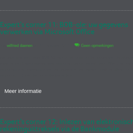
Expert’s corner 11: BOB-ole: uw gegevens
verwerken via Microsoft Office
Via
wilfried daenen
on 27 February 2017
Geen opmerkingen
Als gebruiker van Sage BOB 50 bent u natuurlijk op de hoogte van de uitgebr
selectie van (personaliseerbare) rapporten die dit pakket biedt. Wist u echter 
rapportering en verwerking van uw gegevens niet beperkt hoeft te blijven tot 
rapporten? Lees hier het volledige artikel.
Meer informatie
Expert’s corner 12: Inlezen van elektronisc
rekeninguittreksels via de Bankmodule