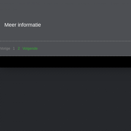
dossiers. Sage BOB 50 Expert kan u helpen bij deze controles. Lees het vol
artikel hier.
Meer informatie
Vorige
1
2
Volgende