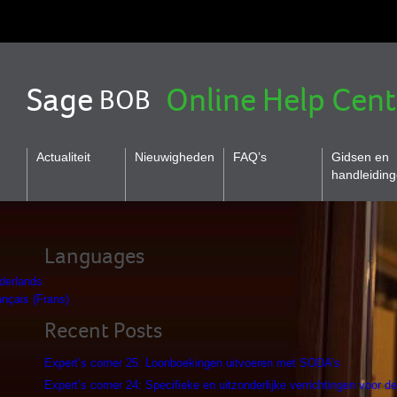
Sage
Online Help Cent
BOB
Actualiteit
Nieuwigheden
FAQ’s
Gidsen en
handleidin
Languages
derlands
ançais
(
Frans
)
Recent Posts
Expert’s corner 25: Loonboekingen uitvoeren met SODA’s
Expert’s corner 24: Specifieke en uitzonderlijke verrichtingen voor d