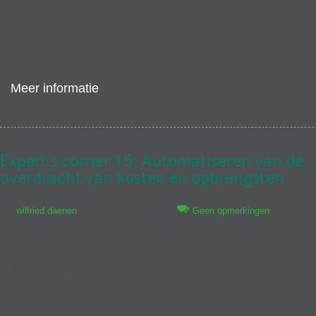
Hierbij komt heel wat opzoekwerk kijken. Wat is het exacte percentage voor 
privégedeelte? Welke boekingsrekening dient gebruikt te worden voor dit priv
Maar wist u ook dat u dit proces volledig kan automatiseren? Dankzij Sage 
Expert voert…
Meer informatie
Expert’s corner 15: Automatiseren van de
overdracht van kosten en opbrengsten
Via
wilfried daenen
on 23 February 2017
Geen opmerkingen
Als fiduciaire wordt u natuurlijk wel eens geconfronteerd met kosten of opbre
zoals verzekeringen, die niet enkel gemaakt worden voor de boekingsperiode
in feite gespreid dienen te worden over een langere periode. Sage BOB 50 Exp
toe om deze kosten of opbrengsten, volledig of gedeeltelijk, toe te rekenen a
meerdere…