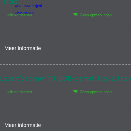
Tricks
what-new-fr @nl
what-new-nl
Via
wilfried daenen
on 27 February 2017
Geen opmerkingen
Hier vindt u enkel tips & tricks om nog meer uit uw Sage BOB 50 Expert pakk
halen. Lees het volledige artikel hier.
Meer informatie
Expert’s corner 10: BOB-demat: tips & Tric
Via
wilfried daenen
on 27 February 2017
Geen opmerkingen
Als gebruiker van BOB-demat beschikt u al over een krachtig hulpmiddel voor
en efficiënt beheren en boeken van al uw documenten. Lees hier het volledige
Meer informatie