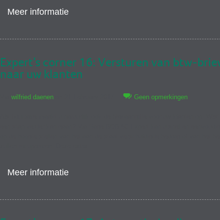
Meer informatie
Expert’s corner 16: Versturen van btw-brie
naar uw klanten
Via
wilfried daenen
on 21 February 2017
Geen opmerkingen
Als fiduciaire maakt u natuurlijk ook de btw-aangifte voor uw klanten op. Wist
een stap verder kan gaan? Via Sage BOB 50 Expert kan u snel en eenvoudig
op de hoogte stellen van het aan de staat verschuldigde bedrag of van het be
zullen recupereren. Deze extra…
Meer informatie